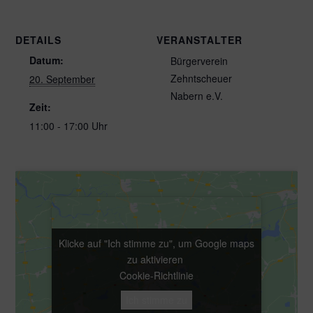
DETAILS
VERANSTALTER
Datum:
Bürgerverein
Zehntscheuer
20. September
Nabern e.V.
Zeit:
11:00 - 17:00 Uhr
Klicke auf "Ich stimme zu", um Google maps
Klicke auf "Ich stimme zu", um Google maps
zu aktivieren
zu aktivieren
Cookie-Richtlinie
Cookie-Richtlinie
Ich stimme zu
Ich stimme zu